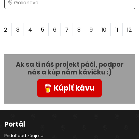
Golianovo
2
3
4
5
6
7
8
9
10
11
12
Ak sa ti náš projekt páči, podpor
nás a kúp nám kávičku :)
Kúpiť kávu
Portál
Pridať bod záujmu