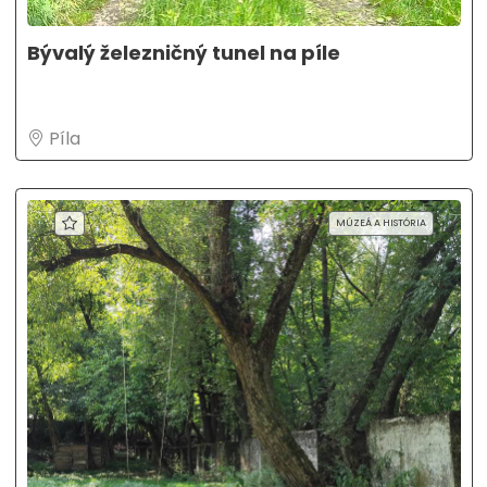
Bývalý železničný tunel na píle
Píla
MÚZEÁ A HISTÓRIA