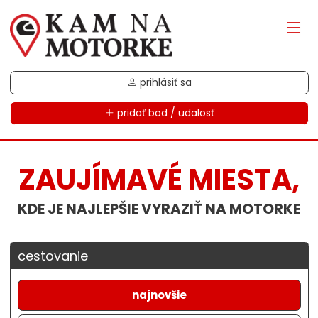
prihlásiť sa
pridať bod / udalosť
ZAUJÍMAVÉ MIESTA,
KDE JE NAJLEPŠIE VYRAZIŤ NA MOTORKE
cestovanie
najnovšie