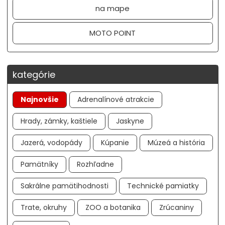
na mape
MOTO POINT
kategórie
Najnovšie
Adrenalínové atrakcie
Hrady, zámky, kaštiele
Jaskyne
Jazerá, vodopády
Kúpanie
Múzeá a história
Pamätníky
Rozhľadne
Sakrálne pamätihodnosti
Technické pamiatky
Trate, okruhy
ZOO a botanika
Zrúcaniny