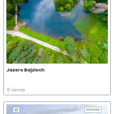
Jazero Bajzloch
Vernár
ROZHĽADNE