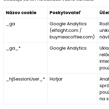
Názov cookie
Poskytovateľ
Úče
_ga
Google Analytics
Rozl
(elfsight.com /
unik
buymeacoffee.com)
návš
_ga_*
Google Analytics
Ukla
relá
inte
použ
_hjSessionUser_*
Hotjar
Ana
spr
použ
na s