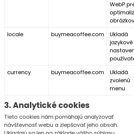
WebP pr
optimali
obrázko
locale
buymeacoffee.com
Ukladá
jazykové
nastaven
používat
currency
buymeacoffee.com
Ukladá
zvolenú
menu
3. Analytické cookies
Tieto cookies nám pomáhajú analyzovať
návštevnosť webu a zlepšovať jeho obsah.
Ukladajú sa len na základe vášho súhlasu.