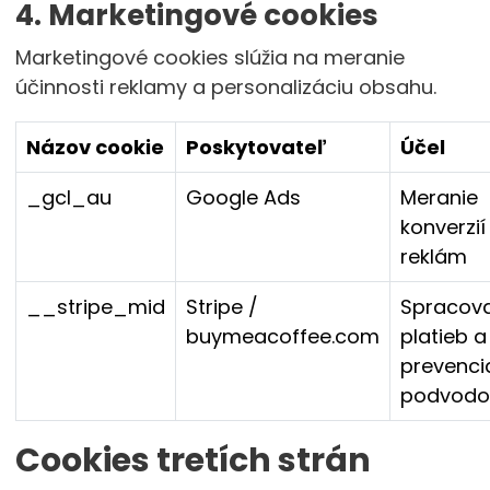
4. Marketingové cookies
Marketingové cookies slúžia na meranie
účinnosti reklamy a personalizáciu obsahu.
Názov cookie
Poskytovateľ
Účel
_gcl_au
Google Ads
Meranie
konverzií
reklám
__stripe_mid
Stripe /
Spracova
buymeacoffee.com
platieb a
prevenci
podvodo
Cookies tretích strán