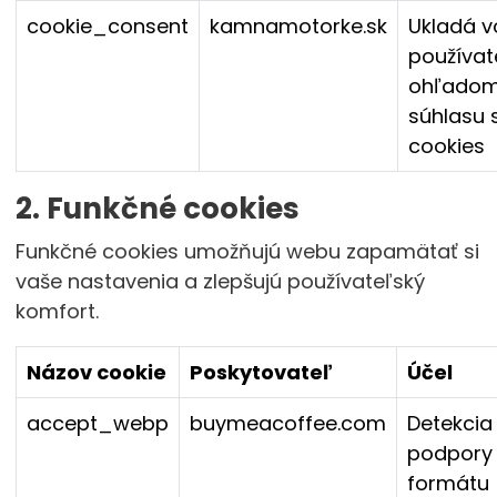
cookie_consent
kamnamotorke.sk
Ukladá v
používat
ohľado
súhlasu 
cookies
2. Funkčné cookies
Funkčné cookies umožňujú webu zapamätať si
vaše nastavenia a zlepšujú používateľský
komfort.
Názov cookie
Poskytovateľ
Účel
accept_webp
buymeacoffee.com
Detekcia
podpory
formátu