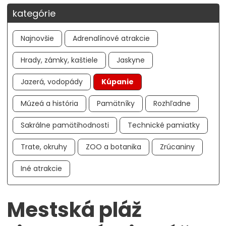
kategórie
Najnovšie
Adrenalínové atrakcie
Hrady, zámky, kaštiele
Jaskyne
Jazerá, vodopády
Kúpanie
Múzeá a história
Pamätníky
Rozhľadne
Sakrálne pamätihodnosti
Technické pamiatky
Trate, okruhy
ZOO a botanika
Zrúcaniny
Iné atrakcie
Mestská pláž