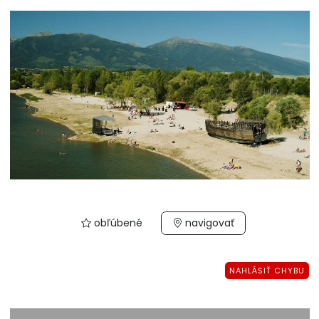
obľúbené
navigovať
NAHLÁSIŤ CHYBU