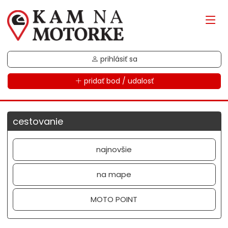
prihlásiť sa
pridať bod / udalosť
cestovanie
najnovšie
na mape
MOTO POINT