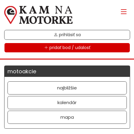
prihlásiť sa
pridať bod / udalosť
motoakcie
najbližšie
kalendár
mapa