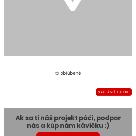
obľúbené
NAHLÁSIŤ CHYBU
Ak sa ti náš projekt páči, podpor
nás a kúp nám kávičku :)