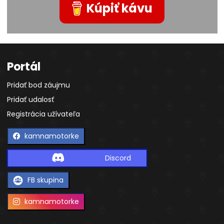
Kúpiť kávu
Portál
Pridať bod záujmu
Pridať udalosť
Registrácia užívateľa
kamnamotorke
Discord
FB skupina
kamnamotorke