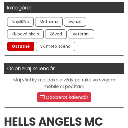
kategórie
Najbližšie
Motozraz
Výjazd
Klubová akcia
Závod
Veteráni
Ostatné
SK moto scéna
Odoberaj kalendár
Maj všetky motoakcie vždy po ruke vo svojom
mobile či počítači.
Odoberať kalendár
HELLS ANGELS MC